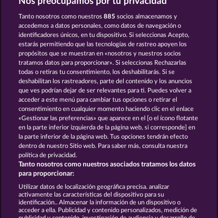
Nos preocupamos por tu privacidad
Tanto nosotros como nuestros
885
socios almacenamos y
JACK POTTER AND THE BOOK OF DYNASTIES
RAMSES BOOK
accedemos a datos personales, como datos de navegación o
identificadores únicos, en tu dispositivo. Si seleccionas Acepto,
estarás permitiendo que las tecnologías de rastreo apoyen los
propósitos que se muestran en «nosotros y nuestros socios
tratamos datos para proporcionar». Si seleccionas Rechazarlas
todas o retiras tu consentimiento, los deshabilitarás. Si se
deshabilitan los rastreadores, parte del contenido y los anuncios
que ves podrían dejar de ser relevantes para ti. Puedes volver a
CLEOPATRA'S CROWN
JACK POTTER & THE BOOK OF DYNASTIES 6
acceder a este menú para cambiar tus opciones o retirar el
consentimiento en cualquier momento haciendo clic en el enlace
«Gestionar las preferencias» que aparece en el [o el ícono flotante
en la parte inferior izquierda de la página web, si corresponde] en
Términos y condiciones
la parte inferior de la página web. Tus opciones tendrán efecto
dentro de nuestro Sitio web. Para saber más, consulta nuestra
Declaración de privacidad
Aviso Legal
política de privacidad.
Tanto nosotros como nuestros asociados tratamos los datos
Empresa
FAQ
Facebook
para proporcionar:
Utilizar datos de localización geográfica precisa. analizar
Enviar solicitud de desistimiento
activamente las características del dispositivo para su
identificación.. Almacenar la información de un dispositivo o
acceder a ella. Publicidad y contenido personalizados, medición de