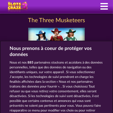
The Three Musketeers
Nous prenons à coeur de protéger vos
données
Nous et nos
885
partenaires stockons et accédons à des données
personnelles, telles que des données de navigation ou des
CGU
Charte de confidentialité
identifiants uniques, sur votre appareil . Si vous sélectionnez
J'accepte, les technologies de suivi prendront en charge les
Mentions légales
Société
FAQ
finalités affichées dans la section « Nous et nos partenaires
traitons des données pour fournir ». . Si vous choisissez Tout
refuser ou que vous retirez votre consentement, elles seront
Facebook
désactivées. Si les technologies de suivi sont désactivées, il est
possible que certains contenus et annonces qui vous sont
Envoyer la demande de rétractation
présentés ne soient pas pertinents pour vous. Vous pouvez faire
réapparaître ce menu pour modifier vos choix ou pour retirer