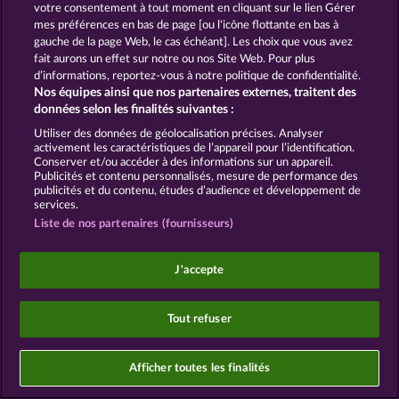
votre consentement à tout moment en cliquant sur le lien Gérer
mes préférences en bas de page [ou l'icône flottante en bas à
gauche de la page Web, le cas échéant]. Les choix que vous avez
fait aurons un effet sur notre ou nos Site Web. Pour plus
Les jeux de casino sociaux sont prévus uniquement
d’informations, reportez-vous à notre politique de confidentialité.
à des fins de divertissement et n'ont absolument
Nos équipes ainsi que nos partenaires externes, traitent des
aucune influence sur vos résultats possibles lors de
données selon les finalités suivantes :
jeux avec de l'argent réel.
©2026 Whow Games GmbH
Utiliser des données de géolocalisation précises. Analyser
activement les caractéristiques de l’appareil pour l’identification.
Conserver et/ou accéder à des informations sur un appareil.
Publicités et contenu personnalisés, mesure de performance des
publicités et du contenu, études d’audience et développement de
services.
Liste de nos partenaires (fournisseurs)
J'accepte
Tout refuser
Afficher toutes les finalités