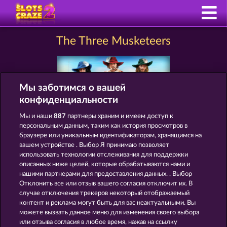
The Three Musketeers
Мы заботимся о вашей
конфиденциальности
Мы и наши
887
партнеры храним и имеем доступ к
персональным данным, таким как история просмотров в
браузере или уникальным идентификаторам, хранящимся на
Правила
КОНФИДЕНЦИАЛЬНОСТЬ
вашем устройстве . Выбор Я принимаю позволяет
использовать технологии отслеживания для поддержки
О компании
Компания
ЧаВо
описанных ниже целей, которые обрабатываются нами и
нашими партнерами для предоставления данных. . Выбор
Отклонить все или отзыв вашего согласия отключит их. В
Facebook
случае отключения трекеров некоторый отображаемый
контент и реклама могут быть для вас неактуальными. Вы
Отправить Запрос об Отказе
можете вызвать данное меню для изменения своего выбора
или отзыва согласия в любое время, нажав на ссылку