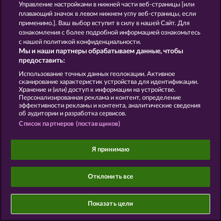
Управление настройками в нижней части веб-страницы [или
плавающий значок в левом нижнем углу веб-страницы, если
применимо.]. Ваш выбор вступит в силу в нашей Сайт. Для
ознакомления с более подробной информацией ознакомьтесь
Данный портал предназначен исключительно
с нашей политикой конфиденциальности.
для развлекательных целей и абсолютно не
Мы и наши партнеры обрабатываем данные, чтобы
влияет на потенциальный успех при игре на
предоставить:
реальные деньги.
©2026 Whow Games GmbH
Использование точных данных геолокации. Активное
сканирование характеристик устройства для идентификации.
Хранение и (или) доступ к информации на устройстве.
Персонализированная реклама и контент, определение
эффективности рекламы и контента, аналитические сведения
об аудитории и разработка сервисов.
Список партнеров (поставщиков)
Я принимаю
Отклонить все
Показать цели