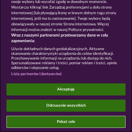
swoje wybory lub wycofać zgodę w dowolnym momencie.
Wystarczy kliknąć link Zarządzaj preferencjami u dołu strony
Gry społecznościowe mają przeznaczenie czysto
internetowej [lub pływającą ikonę w lewym dolnym rogu strony
rozrywkowe i nie mają absolutnie żadnego wpływu
internetowej, jeśli ma to zastosowanie]. Twoje wybory będą
na przyszłe powodzenie w grze o prawdziwe
pieniądze.
obowiązywały w naszej stronie Strona internetowa. Więcej
©2026 Whow Games GmbH
informacji można znaleźć w naszej Polityce prywatności.
Wraz z naszymi partnerami przetwarzamy dane w celu
zapewnienia:
Użycie dokładnych danych geolokalizacyjnych. Aktywne
skanowanie charakterystyki urządzenia do celów identyfikacji.
Przechowywanie informacji na urządzeniu lub dostęp do nich.
Spersonalizowane reklamy i treści, pomiar reklam i treści, opinie
odbiorców i ulepszanie usług.
Lista partnerów (dostawców)
Akceptuję
Odrzucenie wszystkich
Pokaż cele