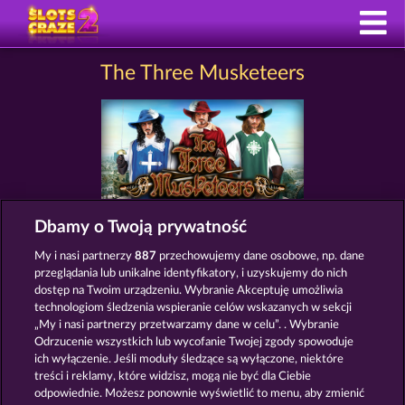
The Three Musketeers
Dbamy o Twoją prywatność
Zasady i warunki
Polityka prywatności
My i nasi partnerzy
887
przechowujemy dane osobowe, np. dane
przeglądania lub unikalne identyfikatory, i uzyskujemy do nich
Nota prawna
Firma
FAQ
Facebook
dostęp na Twoim urządzeniu. Wybranie Akceptuję umożliwia
technologiom śledzenia wspieranie celów wskazanych w sekcji
„My i nasi partnerzy przetwarzamy dane w celu”. . Wybranie
Prześlij wniosek o wypłatę
Odrzucenie wszystkich lub wycofanie Twojej zgody spowoduje
ich wyłączenie. Jeśli moduły śledzące są wyłączone, niektóre
treści i reklamy, które widzisz, mogą nie być dla Ciebie
odpowiednie. Możesz ponownie wyświetlić to menu, aby zmienić