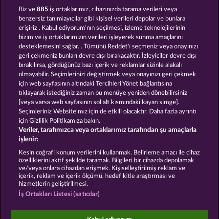
BALTHAZAR
MAGIC BOOK
Biz ve
885
iş ortaklarımız, cihazınızda tarama verileri veya
benzersiz tanımlayıcılar gibi kişisel verileri depolar ve bunlara
erişiriz . Kabul ediyorum'nın seçilmesi, izleme teknolojilerinin
bizim ve iş ortaklarımızın verileri işleyerek sunma amaçlarını
desteklemesini sağlar. . Tümünü Reddet'ı seçmeniz veya onayınızı
geri çekmeniz bunları devre dışı bırakacaktır. İzleyiciler devre dışı
bırakılırsa, gördüğünüz bazı içerik ve reklamlar sizinle alakalı
olmayabilir. Seçimlerinizi değiştirmek veya onayınızı geri çekmek
JACK POTTER AND THE BOOK OF DYNASTIES
BOOK OF THE AGES
için web sayfasının altındaki Tercihleri Yönet bağlantısına
tıklayarak istediğiniz zaman bu menüye yeniden dönebilirsiniz
[veya varsa web sayfasının sol alt kısmındaki kayan simge].
Hüküm ve Koşullar
Gizlilik Beyanı
Künye
Seçimleriniz Website'mız için de etkili olacaktır. Daha fazla ayrıntı
için Gizlilik Politikamıza bakın.
Veriler, tarafımızca veya ortaklarımız tarafından şu amaçlarla
Şirket
SSS
Facebook
işlenir:
İptal talebini gönder
Kesin coğrafi konum verilerini kullanmak. Belirleme amacı ile cihaz
özelliklerini aktif şekilde taramak. Bilgileri bir cihazda depolamak
ve/veya onlara cihazdan erişmek. Kişiselleştirilmiş reklam ve
içerik, reklam ve içerik ölçümü, hedef kitle araştırması ve
hizmetlerin geliştirilmesi.
İş Ortakları Listesi (satıcılar)
Sosyal casino oyunları sadece eğlence amaçlıdır ve
gerçek parayla oynanan kumar oyunlarında