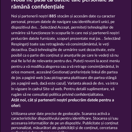
JACK POTTER AND THE BOOK OF TEOS
PALACE OF TREASURES
rămână confidențiale
Noi și partenerii noștri
885
stocăm și accesăm date cu caracter
personal, precum datele de navigare sau identificatorii unici, pe
dispozitivul dvs. . Selectând Accept, permiteți tehnologiilor de
urmărire să funcționeze în scopurile în care noi și partenerii noștri
prelucrăm datele furnizate, scopuri prezentate mai jos. . Selectând
Respingeți toate sau retragându-vă consimțământul, le veți
BALTHAZAR
THE BLACK BOOK OF PIRATES
dezactiva. Dacă tehnologiile de urmărire sunt dezactivate, este
posibil ca o parte din conținut și anunțurile pe care le vedeți să nu
mai fie la fel de relevante pentru dvs. Puteți reveni la acest meniu
Termeni și condiții
pentru a vă modifica alegerea sau a vă retrage consimțământul, în
orice moment, accesând Gestionați preferințele linkul din partea
de jos a paginii web [sau pictograma plutitoare din partea stângă
Declarație de confidențialitate
jos a paginii web, dacă este cazul]. Varianta aleasă de dvs. va intra
în vigoare în cadrul Site-ul web. Pentru detalii suplimentare, vă
Asistență tehnică
Firmă
rugăm să ne consultați politica privind confidențialitatea.
Atât noi, cât și partenerii noștri prelucrăm datele pentru a
Întrebări frecvente
Facebook
oferi:
Utilizarea unor date precise de geolocație. Scanarea activă a
caracteristicilor dispozitivului pentru identificare. Stocarea și/sau
Trimite Cererea de Retragere
accesarea informațiilor de pe un dispozitiv. Publicitate și conținut
personalizat, măsurători ale publicității și de conținut, cercetarea