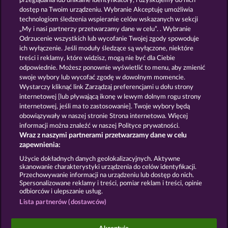
przeglądania lub unikalne identyfikatory, i uzyskujemy do nich
BOOKS AND BULLS
MAGIC BOOK
dostęp na Twoim urządzeniu. Wybranie Akceptuję umożliwia
technologiom śledzenia wspieranie celów wskazanych w sekcji
„My i nasi partnerzy przetwarzamy dane w celu”. . Wybranie
Odrzucenie wszystkich lub wycofanie Twojej zgody spowoduje
ich wyłączenie. Jeśli moduły śledzące są wyłączone, niektóre
treści i reklamy, które widzisz, mogą nie być dla Ciebie
odpowiednie. Możesz ponownie wyświetlić to menu, aby zmienić
swoje wybory lub wycofać zgodę w dowolnym momencie.
BOOK OF THE AGES
ATLAS OF LEGENDS
Wystarczy kliknąć link Zarządzaj preferencjami u dołu strony
internetowej [lub pływającą ikonę w lewym dolnym rogu strony
internetowej, jeśli ma to zastosowanie]. Twoje wybory będą
Zasady i warunki
Polityka prywatności
obowiązywały w naszej stronie Strona internetowa. Więcej
informacji można znaleźć w naszej Polityce prywatności.
Wraz z naszymi partnerami przetwarzamy dane w celu
Nota prawna
Firma
FAQ
Facebook
zapewnienia:
Prześlij wniosek o wypłatę
Użycie dokładnych danych geolokalizacyjnych. Aktywne
skanowanie charakterystyki urządzenia do celów identyfikacji.
Przechowywanie informacji na urządzeniu lub dostęp do nich.
Spersonalizowane reklamy i treści, pomiar reklam i treści, opinie
odbiorców i ulepszanie usług.
Lista partnerów (dostawców)
Gry społecznościowe mają przeznaczenie czysto
rozrywkowe i nie mają absolutnie żadnego wpływu