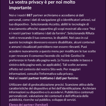
La vostra privacy è per noi molto
ATLANTIC WILDS
GOLDEN EI OF MOORHUHN
importante
Noi e i nostri
887
partner archiviamo e accediamo ai dati
personali, come i dati di navigazione gli o identificatori univoci, sul
tuo dispositivo . Selezionando Accetto, abiliti le tecnologie di
tracciamento affinché supportino gli scopi mostrati alla voce "Noi
e i nostri partner trattiamo i dati da fornire". Selezionando Rifiuta
KING OF THE JUNGLE
WILD RAPA NUI
tutti o revocando il tuo consenso, le disabiliti. Nel caso in cui
queste tecnologie dovessero essere disabilitate, alcuni contenuti
e annunci visualizzati potrebbero non essere rilevanti. Puoi
accedere nuovamente a questo menu per modificare le tue scelte
Termini e condizioni
o per revocare il consenso facendo clic sul link Gestisci le
preferenze in fondo alla pagina web. [o l'icona mobile in basso a
Informativa sulla privacy
Note legali
sinistra della pagina web, se applicabile]. Tali scelte avranno
effetto nel contesto del nostro Sito web. Per maggiori
Società
FAQ
Facebook
informazioni, consulta l'Informativa sulla privacy.
Noi e i nostri partner trattiamo i dati per fornire:
Invia richiesta di recesso
Utilizzare dati di geolocalizzazione precisi. Scansione attiva delle
caratteristiche del dispositivo ai fini dell’identificazione. Archiviare
informazioni su dispositivo e/o accedervi. Pubblicità e contenuti
personalizzati, valutazione dei contenuti e dell’efficacia della
pubblicità, ricerche sul pubblico, sviluppo di servizi.
Elenco dei partner (fornitori)