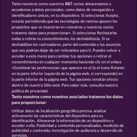
Tanto nosotros como nuestros
887
socios almacenamos y
BLACK BEAUTY
KING OF THE JUNGLE
accedemos a datos personales, como datos de navegación o
identificadores únicos, en tu dispositivo. Si seleccionas Acepto,
estarás permitiendo que las tecnologías de rastreo apoyen los
propósitos que se muestran en «nosotros y nuestros socios
tratamos datos para proporcionar». Si seleccionas Rechazarlas
todas o retiras tu consentimiento, los deshabilitarás. Si se
deshabilitan los rastreadores, parte del contenido y los anuncios
que ves podrían dejar de ser relevantes para ti. Puedes volver a
DUCK SHOOTER
MAJESTIC KING
acceder a este menú para cambiar tus opciones o retirar el
consentimiento en cualquier momento haciendo clic en el enlace
«Gestionar las preferencias» que aparece en el [o el ícono flotante
en la parte inferior izquierda de la página web, si corresponde] en
Términos y condiciones
la parte inferior de la página web. Tus opciones tendrán efecto
dentro de nuestro Sitio web. Para saber más, consulta nuestra
Declaración de privacidad
Aviso Legal
política de privacidad.
Tanto nosotros como nuestros asociados tratamos los datos
Empresa
FAQ
Facebook
para proporcionar:
Utilizar datos de localización geográfica precisa. analizar
Enviar solicitud de desistimiento
activamente las características del dispositivo para su
identificación.. Almacenar la información de un dispositivo o
acceder a ella. Publicidad y contenido personalizados, medición de
publicidad y contenido, investigación de audiencia y desarrollo de
servicios.