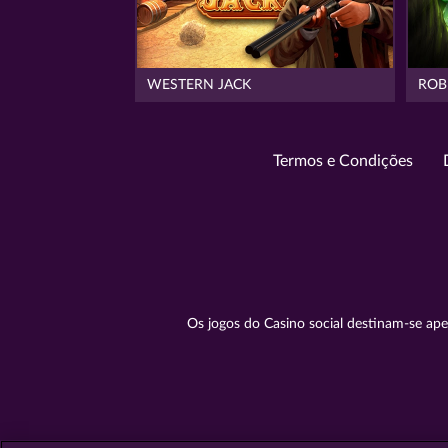
WESTERN JACK
ROB
Termos e Condições
Os jogos do Casino social destinam-se ape