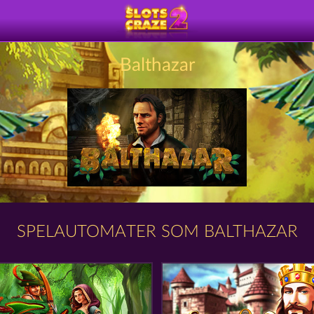
Balthazar
SPELAUTOMATER SOM BALTHAZAR