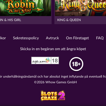
IN & HIS GIRL
KING & QUEEN
lkor
Sekretesspolicy
Avtryck
Om Företaget
FAQ
Skicka in en begäran om att ångra köpet
ör underhållningsändamål och har absolut inget inflytande på eventuell fr
©2026 Whow Games GmbH