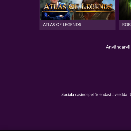
ATLAS OF LEGENDS
ROB
Användarvil
Sociala casinospel är endast avsedda f