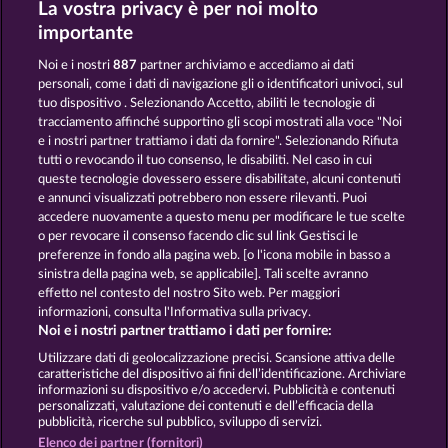
La vostra privacy è per noi molto
DEAD LEGION
FORT BRAVE
importante
Noi e i nostri
887
partner archiviamo e accediamo ai dati
personali, come i dati di navigazione gli o identificatori univoci, sul
tuo dispositivo . Selezionando Accetto, abiliti le tecnologie di
tracciamento affinché supportino gli scopi mostrati alla voce "Noi
e i nostri partner trattiamo i dati da fornire". Selezionando Rifiuta
ROBIN & HIS GIRL
SECRET MISSION
tutti o revocando il tuo consenso, le disabiliti. Nel caso in cui
queste tecnologie dovessero essere disabilitate, alcuni contenuti
e annunci visualizzati potrebbero non essere rilevanti. Puoi
accedere nuovamente a questo menu per modificare le tue scelte
Termini e condizioni
o per revocare il consenso facendo clic sul link Gestisci le
preferenze in fondo alla pagina web. [o l'icona mobile in basso a
Informativa sulla privacy
Note legali
sinistra della pagina web, se applicabile]. Tali scelte avranno
effetto nel contesto del nostro Sito web. Per maggiori
Società
FAQ
Facebook
informazioni, consulta l'Informativa sulla privacy.
Noi e i nostri partner trattiamo i dati per fornire:
Invia richiesta di recesso
Utilizzare dati di geolocalizzazione precisi. Scansione attiva delle
caratteristiche del dispositivo ai fini dell’identificazione. Archiviare
informazioni su dispositivo e/o accedervi. Pubblicità e contenuti
personalizzati, valutazione dei contenuti e dell’efficacia della
pubblicità, ricerche sul pubblico, sviluppo di servizi.
Elenco dei partner (fornitori)