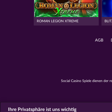
ROMAN LEGION XTREME
BLI
AGB
Social Casino Spiele dienen der r
Ihre Privatsphäre ist uns wichtig