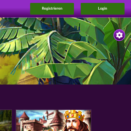
Registrieren
Login