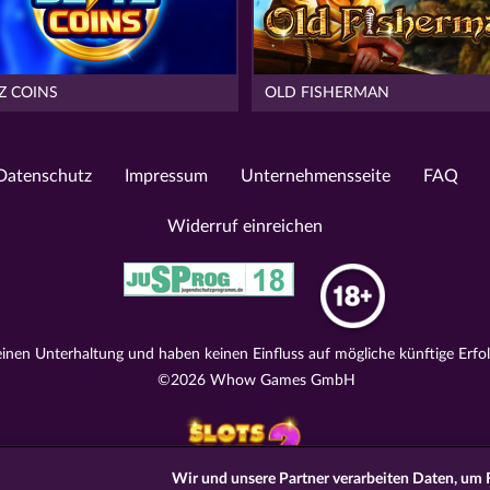
TZ COINS
OLD FISHERMAN
Datenschutz
Impressum
Unternehmensseite
FAQ
Widerruf einreichen
einen Unterhaltung und haben keinen Einfluss auf mögliche künftige Erfol
©2026 Whow Games GmbH
Wir und unsere Partner verarbeiten Daten, um F