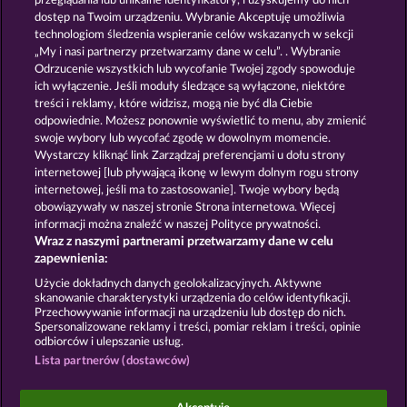
przeglądania lub unikalne identyfikatory, i uzyskujemy do nich
CRYSTAL BALL
CREATURES OF THE NIGHT
dostęp na Twoim urządzeniu. Wybranie Akceptuję umożliwia
technologiom śledzenia wspieranie celów wskazanych w sekcji
„My i nasi partnerzy przetwarzamy dane w celu”. . Wybranie
Odrzucenie wszystkich lub wycofanie Twojej zgody spowoduje
ich wyłączenie. Jeśli moduły śledzące są wyłączone, niektóre
treści i reklamy, które widzisz, mogą nie być dla Ciebie
odpowiednie. Możesz ponownie wyświetlić to menu, aby zmienić
swoje wybory lub wycofać zgodę w dowolnym momencie.
MAGIC MIRROR
THE GUARDIAN GOD: HEIMDALL'S HORN
Wystarczy kliknąć link Zarządzaj preferencjami u dołu strony
internetowej [lub pływającą ikonę w lewym dolnym rogu strony
internetowej, jeśli ma to zastosowanie]. Twoje wybory będą
Zasady i warunki
Polityka prywatności
obowiązywały w naszej stronie Strona internetowa. Więcej
informacji można znaleźć w naszej Polityce prywatności.
Wraz z naszymi partnerami przetwarzamy dane w celu
Nota prawna
Firma
FAQ
Facebook
zapewnienia:
Prześlij wniosek o wypłatę
Użycie dokładnych danych geolokalizacyjnych. Aktywne
skanowanie charakterystyki urządzenia do celów identyfikacji.
Przechowywanie informacji na urządzeniu lub dostęp do nich.
Spersonalizowane reklamy i treści, pomiar reklam i treści, opinie
odbiorców i ulepszanie usług.
Lista partnerów (dostawców)
Gry społecznościowe mają przeznaczenie czysto
rozrywkowe i nie mają absolutnie żadnego wpływu