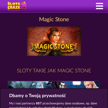
Magic Stone
SLOTY TAKIE JAK MAGIC STONE
Dbamy o Twoją prywatność
My i nasi partnerzy
887
przechowujemy dane osobowe, np. dane