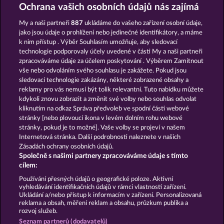
MIGHTY DRAGON
EGGSTRA WILDS
Ochrana vašich osobních údajů nás zajímá
My a naši partneři
887
ukládáme do vašeho zařízení osobní údaje,
jako jsou údaje o prohlížení nebo jedinečné identifikátory, a máme
k nim přístup . Výběr Souhlasím umožňuje, aby sledovací
technologie podporovaly účely uvedené v části My a naši partneři
zpracováváme údaje za účelem poskytování . Výběrem Zamítnout
vše nebo odvoláním svého souhlasu je zakážete. Pokud jsou
ZIPPER
VALKYRIES - THE NIBELUNG LEGENDS
sledovací technologie zakázány, některé zobrazené obsahy a
reklamy pro vás nemusí být tolik relevantní. Tuto nabídku můžete
kdykoli znovu zobrazit a změnit své volby nebo souhlas odvolat
kliknutím na odkaz Správa předvoleb ve spodní části webové
Podmínky
Prohlášení o ochraně údajů
stránky [nebo plovoucí ikona v levém dolním rohu webové
stránky, pokud je to možné]. Vaše volby se projeví v našem
Kontakt
Společnost
Časté dotazy
Internetová stránka. Další podrobnosti naleznete v našich
Zásadách ochrany osobních údajů.
Společně s našimi partnery zpracováváme údaje s tímto
Facebook
cílem:
Podat Žádost o Odstoupení
Používání přesných údajů o geografické poloze. Aktivní
vyhledávání identifikačních údajů v rámci vlastností zařízení.
Ukládání a/nebo přístup k informacím v zařízení. Personalizovaná
reklama a obsah, měření reklam a obsahu, průzkum publika a
rozvoj služeb.
Seznam partnerů (dodavatelů)