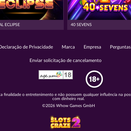
AL ECLIPSE
40 SEVENS
Declaração de Privacidade
Marca
Empresa
Perguntas
Enviar solicitação de cancelamento
a finalidade o entretenimento e não possuem qualquer influência na poss
com dinheiro real.
©2026 Whow Games GmbH