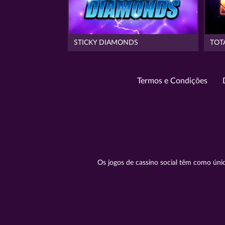
STICKY DIAMONDS
TOT
Termos e Condições
Os jogos de cassino social têm como únic