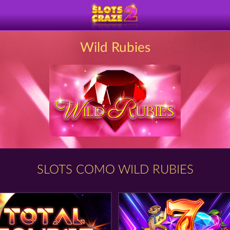
Wild Rubies
SLOTS COMO WILD RUBIES