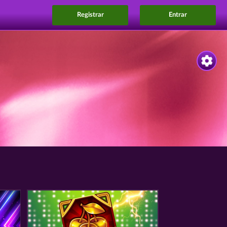
Registrar
Entrar