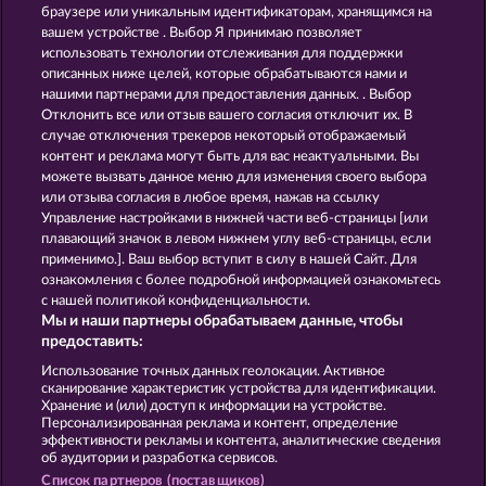
TOWER OF POWER
FRUIT LOVE
браузере или уникальным идентификаторам, хранящимся на
вашем устройстве . Выбор Я принимаю позволяет
использовать технологии отслеживания для поддержки
описанных ниже целей, которые обрабатываются нами и
нашими партнерами для предоставления данных. . Выбор
Отклонить все или отзыв вашего согласия отключит их. В
случае отключения трекеров некоторый отображаемый
контент и реклама могут быть для вас неактуальными. Вы
BLAZING STAR
BACK TO THE FRUITS ROAR
можете вызвать данное меню для изменения своего выбора
или отзыва согласия в любое время, нажав на ссылку
Управление настройками в нижней части веб-страницы [или
плавающий значок в левом нижнем углу веб-страницы, если
Правила
КОНФИДЕНЦИАЛЬНОСТЬ
применимо.]. Ваш выбор вступит в силу в нашей Сайт. Для
ознакомления с более подробной информацией ознакомьтесь
О компании
Компания
ЧаВо
с нашей политикой конфиденциальности.
Мы и наши партнеры обрабатываем данные, чтобы
Facebook
предоставить:
Использование точных данных геолокации. Активное
Отправить Запрос об Отказе
сканирование характеристик устройства для идентификации.
Хранение и (или) доступ к информации на устройстве.
Персонализированная реклама и контент, определение
эффективности рекламы и контента, аналитические сведения
об аудитории и разработка сервисов.
Список партнеров (поставщиков)