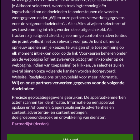
browsegegevens of unieke identificatoren, op je apparaat op . Als
BACK TO THE FRUITS
FRUIT LOVE
je Akkoord selecteert, worden trackingtechnologieën
ingeschakeld om de doeleinden te ondersteunen die worden
weergegeven onder „Wij en onze partners verwerken gegevens
voor de volgende doeleinden”. . Als u Alles afwijzen selecteert of
uw toestemming intrekt, worden deze uitgeschakeld. Als
trackers zijn uitgeschakeld, zijn sommige content en advertenties
die je ziet wellicht niet zo relevant voor jou. Je kunt dit menu
opnieuw openen om je keuzes te wijzigen of je toestemming op
7 SUPERNOVA FRUITS
FRUITS & WILDS 2
elk moment intrekken door op de link Voorkeuren beheren onder
aan de webpagina [of het zwevende pictogram linksonder op de
webpagina, indien van toepassing] te klikken. Je selecties zullen
Algemene voorwaarden
Privacyverklaring
overal binnen onze volgende kanalen worden doorgevoerd:
Website. Raadpleeg ons privacybeleid voor meer informatie.
Wij en onze partners verwerken gegevens voor de volgende
Colofon
Bedrijf
FAQ
Facebook
doeleinden:
Terugbetalingsverzoek indienen
Precieze geolocatiegegevens gebruiken. De apparaatkenmerken
actief scannen ter identificatie. Informatie op een apparaat
opslaan en/of openen. Gepersonaliseerde advertenties en
content, advertentie- en contentmetingen,
doelgroepenonderzoek en ontwikkeling van diensten.
Partnerlijst (derden)
Sociale casino games zijn enkel bedoeld voor
entertainment en hebben absoluut geen enkele