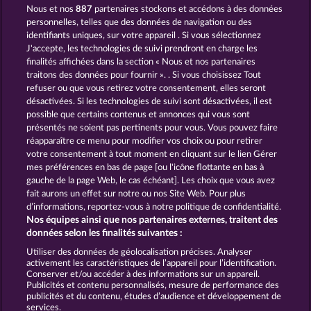
Nous et nos
887
partenaires stockons et accédons à des données
EXPLODIAC MAXI PLAY
FRUITS & WILDS 2
personnelles, telles que des données de navigation ou des
identifiants uniques, sur votre appareil . Si vous sélectionnez
J'accepte, les technologies de suivi prendront en charge les
finalités affichées dans la section « Nous et nos partenaires
traitons des données pour fournir ». . Si vous choisissez Tout
refuser ou que vous retirez votre consentement, elles seront
désactivées. Si les technologies de suivi sont désactivées, il est
possible que certains contenus et annonces qui vous sont
SUPER DUPER CHERRY
FRUITS FIRST DIAMOND TREASURES
présentés ne soient pas pertinents pour vous. Vous pouvez faire
réapparaître ce menu pour modifier vos choix ou pour retirer
votre consentement à tout moment en cliquant sur le lien Gérer
mes préférences en bas de page [ou l'icône flottante en bas à
CGU
Charte de confidentialité
gauche de la page Web, le cas échéant]. Les choix que vous avez
fait aurons un effet sur notre ou nos Site Web. Pour plus
Mentions légales
Société
FAQ
d’informations, reportez-vous à notre politique de confidentialité.
Nos équipes ainsi que nos partenaires externes, traitent des
Facebook
données selon les finalités suivantes :
Utiliser des données de géolocalisation précises. Analyser
Envoyer la demande de rétractation
activement les caractéristiques de l’appareil pour l’identification.
Conserver et/ou accéder à des informations sur un appareil.
Publicités et contenu personnalisés, mesure de performance des
publicités et du contenu, études d’audience et développement de
services.