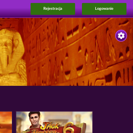
Rejestracja
Logowanie