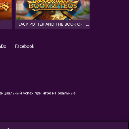
JACK POTTER AND THE BOOK OF TEOS
аВо
Facebook
енциальный успех при игре на реальные