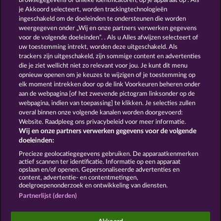
browsegegevens of unieke identificatoren, op je apparaat op . Als
JACK POTTER AND THE BOOK OF TEOS
JACK POTTER AND THE BOOK OF DYNASTIES
je Akkoord selecteert, worden trackingtechnologieën
ingeschakeld om de doeleinden te ondersteunen die worden
weergegeven onder „Wij en onze partners verwerken gegevens
voor de volgende doeleinden”. . Als u Alles afwijzen selecteert of
uw toestemming intrekt, worden deze uitgeschakeld. Als
trackers zijn uitgeschakeld, zijn sommige content en advertenties
die je ziet wellicht niet zo relevant voor jou. Je kunt dit menu
opnieuw openen om je keuzes te wijzigen of je toestemming op
JACK POTTER & THE BOOK OF DYNASTIES 6
CLEOPATRA'S CROWN
elk moment intrekken door op de link Voorkeuren beheren onder
aan de webpagina [of het zwevende pictogram linksonder op de
webpagina, indien van toepassing] te klikken. Je selecties zullen
Algemene voorwaarden
Privacyverklaring
overal binnen onze volgende kanalen worden doorgevoerd:
Website. Raadpleeg ons privacybeleid voor meer informatie.
Wij en onze partners verwerken gegevens voor de volgende
Colofon
Bedrijf
FAQ
Facebook
doeleinden:
Terugbetalingsverzoek indienen
Precieze geolocatiegegevens gebruiken. De apparaatkenmerken
actief scannen ter identificatie. Informatie op een apparaat
opslaan en/of openen. Gepersonaliseerde advertenties en
content, advertentie- en contentmetingen,
doelgroepenonderzoek en ontwikkeling van diensten.
Partnerlijst (derden)
Sociale casino games zijn enkel bedoeld voor
entertainment en hebben absoluut geen enkele