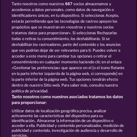
Tanto nosotros como nuestros
887
socios almacenamos y
JACK POTTER AND THE BOOK OF DYNASTIES
JACK POTTER & THE BOOK OF DYNASTIES 6
accedemos a datos personales, como datos de navegación o
identificadores únicos, en tu dispositivo. Si seleccionas Acepto,
estarás permitiendo que las tecnologías de rastreo apoyen los
propósitos que se muestran en «nosotros y nuestros socios
tratamos datos para proporcionar». Si seleccionas Rechazarlas
todas o retiras tu consentimiento, los deshabilitarás. Si se
deshabilitan los rastreadores, parte del contenido y los anuncios
que ves podrían dejar de ser relevantes para ti. Puedes volver a
CLEOPATRA'S CROWN
LUCKY PHARAOH WILD
acceder a este menú para cambiar tus opciones o retirar el
consentimiento en cualquier momento haciendo clic en el enlace
«Gestionar las preferencias» que aparece en el [o el ícono flotante
en la parte inferior izquierda de la página web, si corresponde] en
Términos y condiciones
la parte inferior de la página web. Tus opciones tendrán efecto
dentro de nuestro Sitio web. Para saber más, consulta nuestra
Declaración de privacidad
Aviso Legal
política de privacidad.
Tanto nosotros como nuestros asociados tratamos los datos
Empresa
FAQ
Facebook
para proporcionar:
Utilizar datos de localización geográfica precisa. analizar
Enviar solicitud de desistimiento
activamente las características del dispositivo para su
identificación.. Almacenar la información de un dispositivo o
acceder a ella. Publicidad y contenido personalizados, medición de
publicidad y contenido, investigación de audiencia y desarrollo de
servicios.