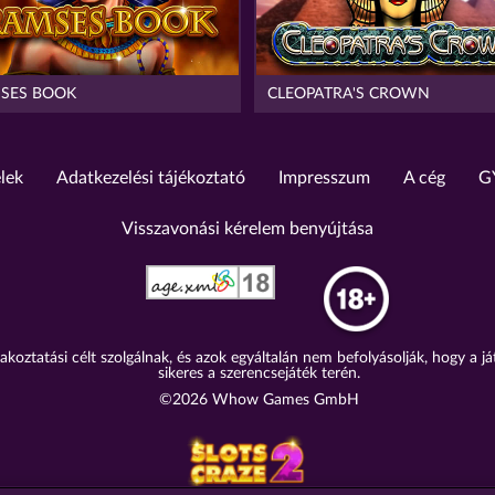
SES BOOK
CLEOPATRA'S CROWN
elek
Adatkezelési tájékoztató
Impresszum
A cég
G
Visszavonási kérelem benyújtása
akoztatási célt szolgálnak, és azok egyáltalán nem befolyásolják, hogy a j
sikeres a szerencsejáték terén.
©2026 Whow Games GmbH