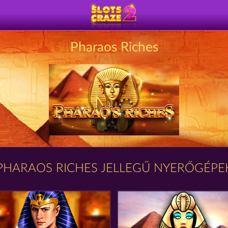
Pharaos Riches
PHARAOS RICHES JELLEGŰ NYERŐGÉPE