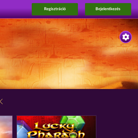
Regisztráció
Bejelentkezés
K