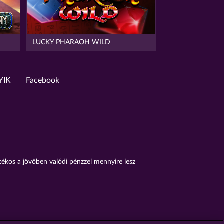
LUCKY PHARAOH WILD
YIK
Facebook
átékos a jövőben valódi pénzzel mennyire lesz