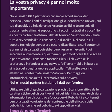
La vostra privacy è per noi molto
CLEOPATRA'S CROWN
JACK POTTER & THE BOOK OF DYNASTIES 6
importante
Noi e i nostri
887
partner archiviamo e accediamo ai dati
personali, come i dati di navigazione gli o identificatori univoci, sul
tuo dispositivo . Selezionando Accetto, abiliti le tecnologie di
tracciamento affinché supportino gli scopi mostrati alla voce "Noi
e i nostri partner trattiamo i dati da fornire". Selezionando Rifiuta
LUCKY PHARAOH WILD
RAMSES BOOK
tutti o revocando il tuo consenso, le disabiliti. Nel caso in cui
queste tecnologie dovessero essere disabilitate, alcuni contenuti
e annunci visualizzati potrebbero non essere rilevanti. Puoi
accedere nuovamente a questo menu per modificare le tue scelte
Termini e condizioni
o per revocare il consenso facendo clic sul link Gestisci le
preferenze in fondo alla pagina web. [o l'icona mobile in basso a
Informativa sulla privacy
Note legali
sinistra della pagina web, se applicabile]. Tali scelte avranno
effetto nel contesto del nostro Sito web. Per maggiori
Società
FAQ
Facebook
informazioni, consulta l'Informativa sulla privacy.
Noi e i nostri partner trattiamo i dati per fornire:
Invia richiesta di recesso
Utilizzare dati di geolocalizzazione precisi. Scansione attiva delle
caratteristiche del dispositivo ai fini dell’identificazione. Archiviare
informazioni su dispositivo e/o accedervi. Pubblicità e contenuti
personalizzati, valutazione dei contenuti e dell’efficacia della
pubblicità, ricerche sul pubblico, sviluppo di servizi.
Elenco dei partner (fornitori)