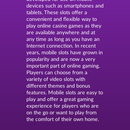
devices such as smartphones and
tablets. These slots offer a
convenient and flexible way to
play online casino games as they
are available anywhere and at
any time as long as you have an
Internet connection. In recent
years, mobile slots have grown in
popularity and are now a very
important part of online gaming.
Players can choose from a
variety of video slots with
different themes and bonus
features. Mobile slots are easy to
play and offer a great gaming
experience for players who are
on the go or want to play from
the comfort of their own home.