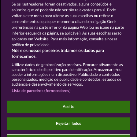
SNEGUROCHKA
HALLOW REELS
Se os rastreadores forem desativados, alguns conteúdos e
anúncios que vê poderão não ser tão relevantes para si. Pode
voltar a este menu para alterar as suas escolhas ou retirar o
consentimento a qualquer momento clicando na ligação Gerir
Termos e Condições
preferências na parte inferior da página Web (ou no ícone na parte
inferior esquerda da página, se aplicável). As suas escolhas serão
Declaração de Privacidade
Marca
aplicadas em Website. Para mais informação, consulte a nossa
política de privacidade.
Nós e os nossos parceiros tratamos os dados para
Empresa
Perguntas frequentes
Facebook
fornecermos:
Enviar pedido de rescisão
Utilizar dados de geolocalização precisos. Procurar ativamente as
características do dispositivo para identificação. Armazenar e/ou
aceder a informações num dispositivo. Publicidade e conteúdos
personalizados, medição de publicidade e conteúdos, estudos de
audiência e desenvolvimento de serviços.
Lista de parceiros (fornecedores)
Os jogos do Casino social destinam-se apenas a fins
de entretenimento e não têm qualquer influência
Aceito
em qualquer possível sucesso futuro ao jogar com
dinheiro real.
©2026 Whow Games GmbH
Rejeitar Todos