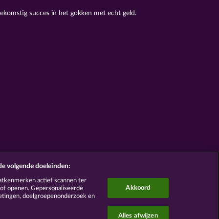
oekomstig succes in het gokken met echt geld.
de volgende doeleinden:
atkenmerken actief scannen ter
Akkoord
n/of openen. Gepersonaliseerde
metingen, doelgroepenonderzoek en
Alles afwijzen