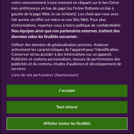
votre consentement à tout moment en cliquant sur le lien Gérer
mes préférences en bas de page [ou l'icône flottante en bas à
gauche de la page Web, le cas échéant]. Les choix que vous avez
fait aurons un effet sur notre ou nos Site Web. Pour plus
Les jeux de casino sociaux sont prévus uniquement
d’informations, reportez-vous à notre politique de confidentialité.
à des fins de divertissement et n'ont absolument
Nos équipes ainsi que nos partenaires externes, traitent des
aucune influence sur vos résultats possibles lors de
données selon les finalités suivantes :
jeux avec de l'argent réel.
©2026 Whow Games GmbH
Utiliser des données de géolocalisation précises. Analyser
activement les caractéristiques de l’appareil pour l’identification.
Conserver et/ou accéder à des informations sur un appareil.
Publicités et contenu personnalisés, mesure de performance des
publicités et du contenu, études d’audience et développement de
services.
Liste de nos partenaires (fournisseurs)
J'accepte
Tout refuser
Afficher toutes les finalités