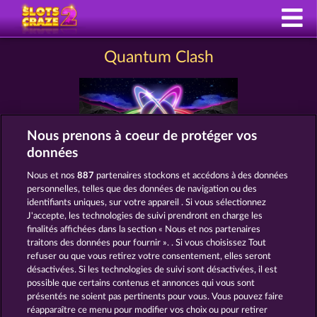
Quantum Clash
Nous prenons à coeur de protéger vos
données
Nous et nos
887
partenaires stockons et accédons à des données
personnelles, telles que des données de navigation ou des
CGU
Charte de confidentialité
identifiants uniques, sur votre appareil . Si vous sélectionnez
J'accepte, les technologies de suivi prendront en charge les
Mentions légales
Société
FAQ
finalités affichées dans la section « Nous et nos partenaires
traitons des données pour fournir ». . Si vous choisissez Tout
refuser ou que vous retirez votre consentement, elles seront
Facebook
désactivées. Si les technologies de suivi sont désactivées, il est
possible que certains contenus et annonces qui vous sont
Envoyer la demande de rétractation
présentés ne soient pas pertinents pour vous. Vous pouvez faire
réapparaître ce menu pour modifier vos choix ou pour retirer