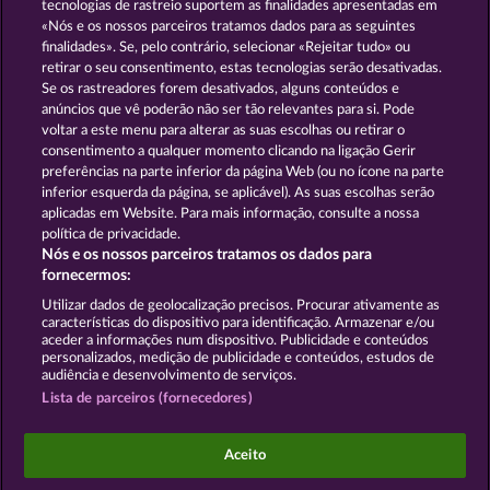
tecnologias de rastreio suportem as finalidades apresentadas em
«Nós e os nossos parceiros tratamos dados para as seguintes
GOLDEN EI OF
FOREVER
finalidades». Se, pelo contrário, selecionar «Rejeitar tudo» ou
MOORHUHN
DIAMONDS
retirar o seu consentimento, estas tecnologias serão desativadas.
Se os rastreadores forem desativados, alguns conteúdos e
Mostrar todos os jogos
anúncios que vê poderão não ser tão relevantes para si. Pode
voltar a este menu para alterar as suas escolhas ou retirar o
consentimento a qualquer momento clicando na ligação Gerir
Termos e Condições
preferências na parte inferior da página Web (ou no ícone na parte
inferior esquerda da página, se aplicável). As suas escolhas serão
Declaração de Privacidade
Marca
aplicadas em Website. Para mais informação, consulte a nossa
política de privacidade.
Nós e os nossos parceiros tratamos os dados para
Empresa
Perguntas frequentes
Facebook
fornecermos:
Enviar pedido de rescisão
Utilizar dados de geolocalização precisos. Procurar ativamente as
características do dispositivo para identificação. Armazenar e/ou
aceder a informações num dispositivo. Publicidade e conteúdos
personalizados, medição de publicidade e conteúdos, estudos de
audiência e desenvolvimento de serviços.
Lista de parceiros (fornecedores)
Os jogos do Casino social destinam-se apenas a fins
de entretenimento e não têm qualquer influência
Aceito
em qualquer possível sucesso futuro ao jogar com
dinheiro real.