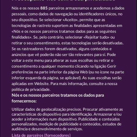
SIMPLY THE BEST
5 EMBER WILDS
Nós e os nossos
885
parceiros armazenamos e acedemos a dados
pessoais, como dados de navegação ou identificadores únicos, no
seu dispositivo. Se selecionar «Aceito», permite que as
tecnologias de rastreio suportem as finalidades apresentadas em
«Nós e os nossos parceiros tratamos dados para as seguintes
finalidades». Se, pelo contrário, selecionar «Rejeitar tudo» ou
retirar o seu consentimento, estas tecnologias serão desativadas.
EGYPTIAN MOON
BEER PARTY
Se os rastreadores forem desativados, alguns conteúdos e
anúncios que vê poderão não ser tão relevantes para si. Pode
voltar a este menu para alterar as suas escolhas ou retirar o
consentimento a qualquer momento clicando na ligação Gerir
Termos e Condições
preferências na parte inferior da página Web (ou no ícone na parte
inferior esquerda da página, se aplicável). As suas escolhas serão
Declaração de Privacidade
Marca
aplicadas em Website. Para mais informação, consulte a nossa
política de privacidade.
Nós e os nossos parceiros tratamos os dados para
Empresa
Perguntas frequentes
Facebook
fornecermos:
Enviar pedido de rescisão
Utilizar dados de geolocalização precisos. Procurar ativamente as
características do dispositivo para identificação. Armazenar e/ou
aceder a informações num dispositivo. Publicidade e conteúdos
personalizados, medição de publicidade e conteúdos, estudos de
audiência e desenvolvimento de serviços.
Lista de parceiros (fornecedores)