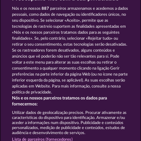
THE GRIFFIN
ROMAN LEGION
Nós e os nossos
887
parceiros armazenamos e acedemos a dados
pessoais, como dados de navegação ou identificadores únicos, no
seu dispositivo. Se selecionar «Aceito», permite que as
tecnologias de rastreio suportem as finalidades apresentadas em
«Nós e os nossos parceiros tratamos dados para as seguintes
finalidades». Se, pelo contrário, selecionar «Rejeitar tudo» ou
retirar o seu consentimento, estas tecnologias serão desativadas.
DEAD LEGION
SUPER PIGGY COINS
Se os rastreadores forem desativados, alguns conteúdos e
anúncios que vê poderão não ser tão relevantes para si. Pode
voltar a este menu para alterar as suas escolhas ou retirar o
consentimento a qualquer momento clicando na ligação Gerir
Termos e Condições
preferências na parte inferior da página Web (ou no ícone na parte
inferior esquerda da página, se aplicável). As suas escolhas serão
Declaração de Privacidade
Marca
aplicadas em Website. Para mais informação, consulte a nossa
política de privacidade.
Nós e os nossos parceiros tratamos os dados para
Empresa
Perguntas frequentes
Facebook
fornecermos:
Enviar pedido de rescisão
Utilizar dados de geolocalização precisos. Procurar ativamente as
características do dispositivo para identificação. Armazenar e/ou
aceder a informações num dispositivo. Publicidade e conteúdos
personalizados, medição de publicidade e conteúdos, estudos de
audiência e desenvolvimento de serviços.
Lista de parceiros (fornecedores)