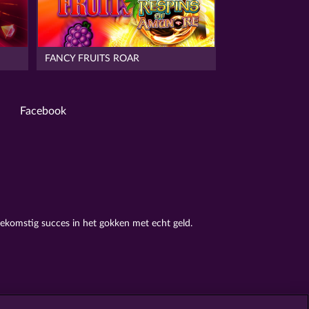
FANCY FRUITS ROAR
Facebook
oekomstig succes in het gokken met echt geld.