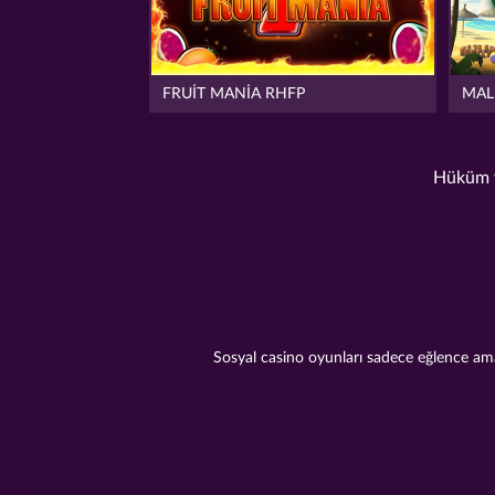
FRUIT MANIA RHFP
MAL
Hüküm v
Sosyal casino oyunları sadece eğlence amaç