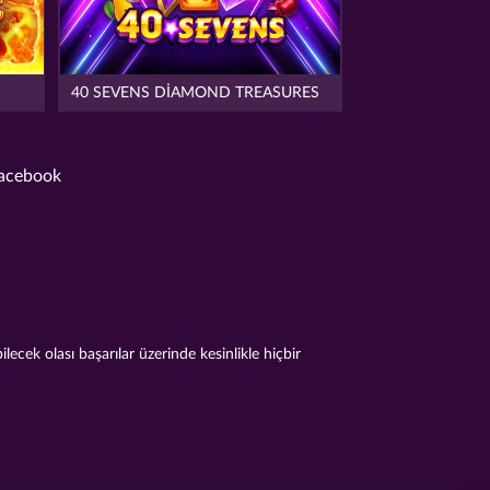
40 SEVENS DIAMOND TREASURES
acebook
cek olası başarılar üzerinde kesinlikle hiçbir