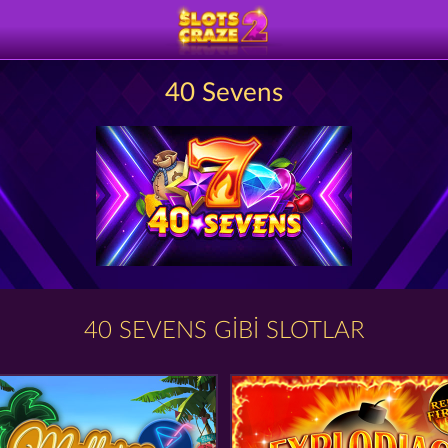
40 Sevens
40 SEVENS GIBI SLOTLAR