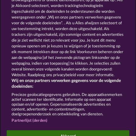
browsegegevens of unieke identificatoren, op je apparaat op . Als
FROOTY TROUPE SUN SPLASH
BLAZING STAR
je Akkoord selecteert, worden trackingtechnologieën
ingeschakeld om de doeleinden te ondersteunen die worden
weergegeven onder „Wij en onze partners verwerken gegevens
voor de volgende doeleinden”. . Als u Alles afwijzen selecteert of
uw toestemming intrekt, worden deze uitgeschakeld. Als
trackers zijn uitgeschakeld, zijn sommige content en advertenties
die je ziet wellicht niet zo relevant voor jou. Je kunt dit menu
opnieuw openen om je keuzes te wijzigen of je toestemming op
40 THIEVES
FANCY FRUITS ROAR
elk moment intrekken door op de link Voorkeuren beheren onder
aan de webpagina [of het zwevende pictogram linksonder op de
webpagina, indien van toepassing] te klikken. Je selecties zullen
Algemene voorwaarden
Privacyverklaring
overal binnen onze volgende kanalen worden doorgevoerd:
Website. Raadpleeg ons privacybeleid voor meer informatie.
Wij en onze partners verwerken gegevens voor de volgende
Colofon
Bedrijf
FAQ
Facebook
doeleinden:
Terugbetalingsverzoek indienen
Precieze geolocatiegegevens gebruiken. De apparaatkenmerken
actief scannen ter identificatie. Informatie op een apparaat
opslaan en/of openen. Gepersonaliseerde advertenties en
content, advertentie- en contentmetingen,
doelgroepenonderzoek en ontwikkeling van diensten.
Partnerlijst (derden)
Sociale casino games zijn enkel bedoeld voor
entertainment en hebben absoluut geen enkele