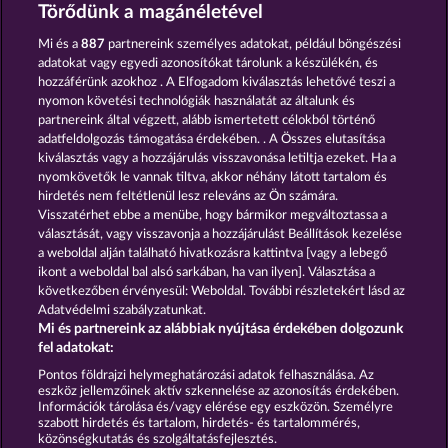
DUCK SHOOTER
MAJESTIC KING
Törődünk a magánéletével
Mi és a
887
partnereink személyes adatokat, például böngészési
adatokat vagy egyedi azonosítókat tárolunk a készülékén, és
hozzáférünk azokhoz . A Elfogadom kiválasztás lehetővé teszi a
nyomon követési technológiák használatát az általunk és
partnereink által végzett, alább ismertetett célokból történő
adatfeldolgozás támogatása érdekében. . A Összes elutasítása
SAVANNA MOON
GOLDEN EI OF MOORHUHN
kiválasztás vagy a hozzájárulás visszavonása letiltja ezeket. Ha a
nyomkövetők le vannak tiltva, akkor néhány látott tartalom és
hirdetés nem feltétlenül lesz releváns az Ön számára.
Visszatérhet ebbe a menübe, hogy bármikor megváltoztassa a
Részvételi feltételek
választását, vagy visszavonja a hozzájárulást Beállítások kezelése
a weboldal alján található hivatkozásra kattintva [vagy a lebegő
Adatkezelési tájékoztató
Impresszum
ikont a weboldal bal alsó sarkában, ha van ilyen]. Választása a
következőben érvényesül: Weboldal. További részletekért lásd az
Adatvédelmi szabályzatunkat.
A cég
GYIK
Facebook
Mi és partnereink az alábbiak nyújtása érdekében dolgozunk
fel adatokat:
Visszavonási kérelem benyújtása
Pontos földrajzi helymeghatározási adatok felhasználása. Az
eszköz jellemzőinek aktív szkennelése az azonosítás érdekében.
Információk tárolása és/vagy elérése egy eszközön. Személyre
szabott hirdetés és tartalom, hirdetés- és tartalommérés,
közönségkutatás és szolgáltatásfejlesztés.