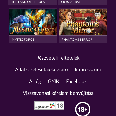
THE LAND OF HEROES
CRYSTAL BALL
MYSTIC FORCE
PHANTOMS MIRROR
Részvételi feltételek
Adatkezelési tájékoztató
Impresszum
A cég
GYIK
Facebook
Visszavonási kérelem benyújtása