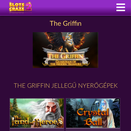
The Griffin
THE GRIFFIN JELLEGŰ NYERŐGÉPEK