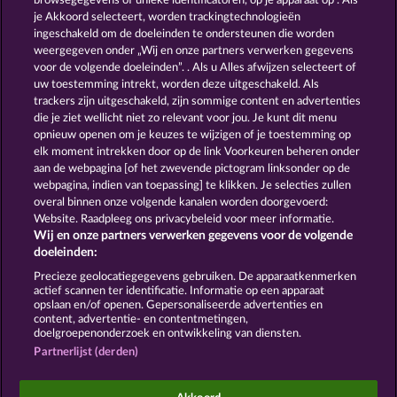
browsegegevens of unieke identificatoren, op je apparaat op . Als
PHANTOMS MIRROR
THE LAND OF HEROES
je Akkoord selecteert, worden trackingtechnologieën
ingeschakeld om de doeleinden te ondersteunen die worden
weergegeven onder „Wij en onze partners verwerken gegevens
voor de volgende doeleinden”. . Als u Alles afwijzen selecteert of
uw toestemming intrekt, worden deze uitgeschakeld. Als
trackers zijn uitgeschakeld, zijn sommige content en advertenties
die je ziet wellicht niet zo relevant voor jou. Je kunt dit menu
opnieuw openen om je keuzes te wijzigen of je toestemming op
GATES OF ISHTAR
THE GUARDIAN GOD: HEIMDALL'S HORN
elk moment intrekken door op de link Voorkeuren beheren onder
aan de webpagina [of het zwevende pictogram linksonder op de
webpagina, indien van toepassing] te klikken. Je selecties zullen
Algemene voorwaarden
Privacyverklaring
overal binnen onze volgende kanalen worden doorgevoerd:
Website. Raadpleeg ons privacybeleid voor meer informatie.
Wij en onze partners verwerken gegevens voor de volgende
Colofon
Bedrijf
FAQ
Facebook
doeleinden:
Terugbetalingsverzoek indienen
Precieze geolocatiegegevens gebruiken. De apparaatkenmerken
actief scannen ter identificatie. Informatie op een apparaat
opslaan en/of openen. Gepersonaliseerde advertenties en
content, advertentie- en contentmetingen,
doelgroepenonderzoek en ontwikkeling van diensten.
Partnerlijst (derden)
Sociale casino games zijn enkel bedoeld voor
entertainment en hebben absoluut geen enkele