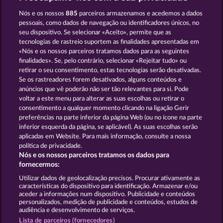
ATLAS OF LEGENDS
SECRET MISSION
Nós e os nossos
885
parceiros armazenamos e acedemos a dados
pessoais, como dados de navegação ou identificadores únicos, no
seu dispositivo. Se selecionar «Aceito», permite que as
tecnologias de rastreio suportem as finalidades apresentadas em
«Nós e os nossos parceiros tratamos dados para as seguintes
finalidades». Se, pelo contrário, selecionar «Rejeitar tudo» ou
retirar o seu consentimento, estas tecnologias serão desativadas.
SUPER PIGGY COINS
WESTERN JACK
Se os rastreadores forem desativados, alguns conteúdos e
anúncios que vê poderão não ser tão relevantes para si. Pode
voltar a este menu para alterar as suas escolhas ou retirar o
consentimento a qualquer momento clicando na ligação Gerir
Termos e Condições
preferências na parte inferior da página Web (ou no ícone na parte
inferior esquerda da página, se aplicável). As suas escolhas serão
Declaração de Privacidade
Marca
aplicadas em Website. Para mais informação, consulte a nossa
política de privacidade.
Nós e os nossos parceiros tratamos os dados para
Empresa
Perguntas frequentes
Facebook
fornecermos:
Enviar pedido de rescisão
Utilizar dados de geolocalização precisos. Procurar ativamente as
características do dispositivo para identificação. Armazenar e/ou
aceder a informações num dispositivo. Publicidade e conteúdos
personalizados, medição de publicidade e conteúdos, estudos de
audiência e desenvolvimento de serviços.
Lista de parceiros (fornecedores)