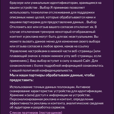
DEAD LEGION
ROBIN & HIS GIRL
браузере или уникальным идентификаторам, хранящимся на
вашем устройстве . Выбор Я принимаю позволяет
использовать технологии отслеживания для поддержки
описанных ниже целей, которые обрабатываются нами и
нашими партнерами для предоставления данных. . Выбор
Отклонить все или отзыв вашего согласия отключит их. В
случае отключения трекеров некоторый отображаемый
контент и реклама могут быть для вас неактуальными. Вы
OLD FISHERMAN
SECRET MISSION
можете вызвать данное меню для изменения своего выбора
или отзыва согласия в любое время, нажав на ссылку
Управление настройками в нижней части веб-страницы [или
плавающий значок в левом нижнем углу веб-страницы, если
Правила
КОНФИДЕНЦИАЛЬНОСТЬ
применимо.]. Ваш выбор вступит в силу в нашей Сайт. Для
ознакомления с более подробной информацией ознакомьтесь
О компании
Компания
ЧаВо
с нашей политикой конфиденциальности.
Мы и наши партнеры обрабатываем данные, чтобы
Facebook
предоставить:
Использование точных данных геолокации. Активное
Отправить Запрос об Отказе
сканирование характеристик устройства для идентификации.
Хранение и (или) доступ к информации на устройстве.
Персонализированная реклама и контент, определение
эффективности рекламы и контента, аналитические сведения
об аудитории и разработка сервисов.
Список партнеров (поставщиков)