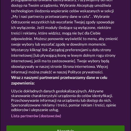
przeglądania lub unikalne identyfikatory, i uzyskujemy do nich
MAGIC BOOK 6
HORSEMEN
dostęp na Twoim urządzeniu. Wybranie Akceptuję umożliwia
technologiom śledzenia wspieranie celów wskazanych w sekcji
„My i nasi partnerzy przetwarzamy dane w celu”. . Wybranie
Odrzucenie wszystkich lub wycofanie Twojej zgody spowoduje
ich wyłączenie. Jeśli moduły śledzące są wyłączone, niektóre
treści i reklamy, które widzisz, mogą nie być dla Ciebie
odpowiednie. Możesz ponownie wyświetlić to menu, aby zmienić
swoje wybory lub wycofać zgodę w dowolnym momencie.
MAGIC BOOK
PALACE OF TREASURES
Wystarczy kliknąć link Zarządzaj preferencjami u dołu strony
internetowej [lub pływającą ikonę w lewym dolnym rogu strony
internetowej, jeśli ma to zastosowanie]. Twoje wybory będą
Zasady i warunki
Polityka prywatności
obowiązywały w naszej stronie Strona internetowa. Więcej
informacji można znaleźć w naszej Polityce prywatności.
Wraz z naszymi partnerami przetwarzamy dane w celu
Nota prawna
Firma
FAQ
Facebook
zapewnienia:
Prześlij wniosek o wypłatę
Użycie dokładnych danych geolokalizacyjnych. Aktywne
skanowanie charakterystyki urządzenia do celów identyfikacji.
Przechowywanie informacji na urządzeniu lub dostęp do nich.
Spersonalizowane reklamy i treści, pomiar reklam i treści, opinie
odbiorców i ulepszanie usług.
Lista partnerów (dostawców)
Gry społecznościowe mają przeznaczenie czysto
rozrywkowe i nie mają absolutnie żadnego wpływu