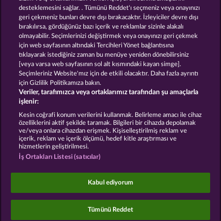
desteklemesini sağlar. . Tümünü Reddet'ı seçmeniz veya onayınızı
geri çekmeniz bunları devre dışı bırakacaktır. İzleyiciler devre dışı
GOLDEN EI OF
FOREVER
bırakılırsa, gördüğünüz bazı içerik ve reklamlar sizinle alakalı
MOORHUHN
DIAMONDS
olmayabilir. Seçimlerinizi değiştirmek veya onayınızı geri çekmek
Bütün oyunları göster
için web sayfasının altındaki Tercihleri Yönet bağlantısına
tıklayarak istediğiniz zaman bu menüye yeniden dönebilirsiniz
[veya varsa web sayfasının sol alt kısmındaki kayan simge].
Hüküm ve Koşullar
Gizlilik Beyanı
Künye
Seçimleriniz Website'mız için de etkili olacaktır. Daha fazla ayrıntı
için Gizlilik Politikamıza bakın.
Veriler, tarafımızca veya ortaklarımız tarafından şu amaçlarla
Şirket
SSS
Facebook
işlenir:
İptal talebini gönder
Kesin coğrafi konum verilerini kullanmak. Belirleme amacı ile cihaz
özelliklerini aktif şekilde taramak. Bilgileri bir cihazda depolamak
ve/veya onlara cihazdan erişmek. Kişiselleştirilmiş reklam ve
içerik, reklam ve içerik ölçümü, hedef kitle araştırması ve
hizmetlerin geliştirilmesi.
İş Ortakları Listesi (satıcılar)
Sosyal casino oyunları sadece eğlence amaçlıdır ve
gerçek parayla oynanan kumar oyunlarında
Kabul ediyorum
gelecekte elde edilebilecek olası başarılar üzerinde
kesinlikle hiçbir etkisi yoktur.
©2026 Whow Games GmbH
Tümünü Reddet