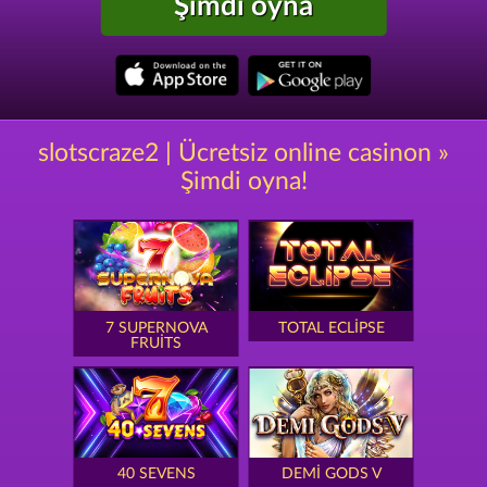
Şimdi oyna
slotscraze2 | Ücretsiz online casinon »
Şimdi oyna!
7 SUPERNOVA
TOTAL ECLIPSE
FRUITS
40 SEVENS
DEMI GODS V