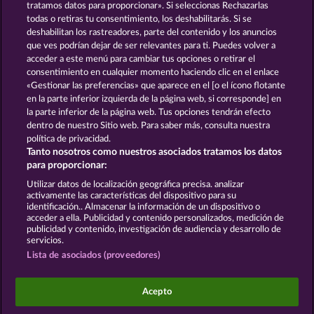
tratamos datos para proporcionar». Si seleccionas Rechazarlas
todas o retiras tu consentimiento, los deshabilitarás. Si se
GOLDEN EI OF
FOREVER
deshabilitan los rastreadores, parte del contenido y los anuncios
MOORHUHN
DIAMONDS
que ves podrían dejar de ser relevantes para ti. Puedes volver a
acceder a este menú para cambiar tus opciones o retirar el
Ver todos los juegos
consentimiento en cualquier momento haciendo clic en el enlace
«Gestionar las preferencias» que aparece en el [o el ícono flotante
en la parte inferior izquierda de la página web, si corresponde] en
Términos y condiciones
la parte inferior de la página web. Tus opciones tendrán efecto
dentro de nuestro Sitio web. Para saber más, consulta nuestra
Declaración de privacidad
Aviso Legal
política de privacidad.
Tanto nosotros como nuestros asociados tratamos los datos
Empresa
FAQ
Facebook
para proporcionar:
Utilizar datos de localización geográfica precisa. analizar
Enviar solicitud de desistimiento
activamente las características del dispositivo para su
identificación.. Almacenar la información de un dispositivo o
acceder a ella. Publicidad y contenido personalizados, medición de
publicidad y contenido, investigación de audiencia y desarrollo de
servicios.
Lista de asociados (proveedores)
Los juegos de casino social están pensados
exclusivamente para el ocio y no influyen en la
Acepto
posibilidad de tener éxito posteriormente en el
juego con dinero real.