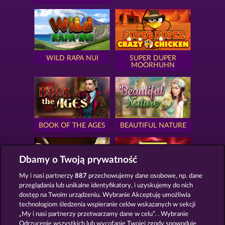
WILD RAPA NUI
SUPER DUPER
MOORHUHN
BOOK OF THE AGES
BEAUTIFUL NATURE
Dbamy o Twoją prywatność
My i nasi partnerzy
887
przechowujemy dane osobowe, np. dane
przeglądania lub unikalne identyfikatory, i uzyskujemy do nich
SIMPLY THE BEST
ROYAL SEVEN
dostęp na Twoim urządzeniu. Wybranie Akceptuję umożliwia
technologiom śledzenia wspieranie celów wskazanych w sekcji
„My i nasi partnerzy przetwarzamy dane w celu”. . Wybranie
Odrzucenie wszystkich lub wycofanie Twojej zgody spowoduje