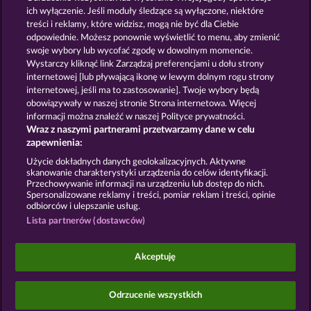
ich wyłączenie. Jeśli moduły śledzące są wyłączone, niektóre
treści i reklamy, które widzisz, mogą nie być dla Ciebie
GOLDEN EI OF
FOREVER
odpowiednie. Możesz ponownie wyświetlić to menu, aby zmienić
MOORHUHN
DIAMONDS
swoje wybory lub wycofać zgodę w dowolnym momencie.
Pokaż wszystkie gry
Wystarczy kliknąć link Zarządzaj preferencjami u dołu strony
internetowej [lub pływającą ikonę w lewym dolnym rogu strony
internetowej, jeśli ma to zastosowanie]. Twoje wybory będą
Zasady i warunki
Polityka prywatności
obowiązywały w naszej stronie Strona internetowa. Więcej
informacji można znaleźć w naszej Polityce prywatności.
Wraz z naszymi partnerami przetwarzamy dane w celu
Nota prawna
Firma
FAQ
Facebook
zapewnienia:
Prześlij wniosek o wypłatę
Użycie dokładnych danych geolokalizacyjnych. Aktywne
skanowanie charakterystyki urządzenia do celów identyfikacji.
Przechowywanie informacji na urządzeniu lub dostęp do nich.
Spersonalizowane reklamy i treści, pomiar reklam i treści, opinie
odbiorców i ulepszanie usług.
Lista partnerów (dostawców)
Gry społecznościowe mają przeznaczenie czysto
rozrywkowe i nie mają absolutnie żadnego wpływu
Akceptuję
na przyszłe powodzenie w grze o prawdziwe
pieniądze.
©2026 Whow Games GmbH
Odrzucenie wszystkich