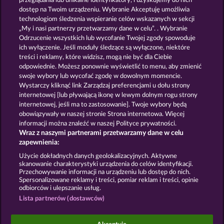
przeglądania lub unikalne identyfikatory, i uzyskujemy do nich
EXPLODIAC MAXI PLAY
MIGHTY 40
dostęp na Twoim urządzeniu. Wybranie Akceptuję umożliwia
technologiom śledzenia wspieranie celów wskazanych w sekcji
„My i nasi partnerzy przetwarzamy dane w celu”. . Wybranie
Odrzucenie wszystkich lub wycofanie Twojej zgody spowoduje
ich wyłączenie. Jeśli moduły śledzące są wyłączone, niektóre
treści i reklamy, które widzisz, mogą nie być dla Ciebie
odpowiednie. Możesz ponownie wyświetlić to menu, aby zmienić
swoje wybory lub wycofać zgodę w dowolnym momencie.
40 SEVENS DIAMOND TREASURES
FRUITS FIRST DIAMOND TREASURES
Wystarczy kliknąć link Zarządzaj preferencjami u dołu strony
internetowej [lub pływającą ikonę w lewym dolnym rogu strony
internetowej, jeśli ma to zastosowanie]. Twoje wybory będą
Zasady i warunki
Polityka prywatności
obowiązywały w naszej stronie Strona internetowa. Więcej
informacji można znaleźć w naszej Polityce prywatności.
Wraz z naszymi partnerami przetwarzamy dane w celu
Nota prawna
Firma
FAQ
Facebook
zapewnienia:
Prześlij wniosek o wypłatę
Użycie dokładnych danych geolokalizacyjnych. Aktywne
skanowanie charakterystyki urządzenia do celów identyfikacji.
Przechowywanie informacji na urządzeniu lub dostęp do nich.
Spersonalizowane reklamy i treści, pomiar reklam i treści, opinie
odbiorców i ulepszanie usług.
Lista partnerów (dostawców)
Gry społecznościowe mają przeznaczenie czysto
rozrywkowe i nie mają absolutnie żadnego wpływu