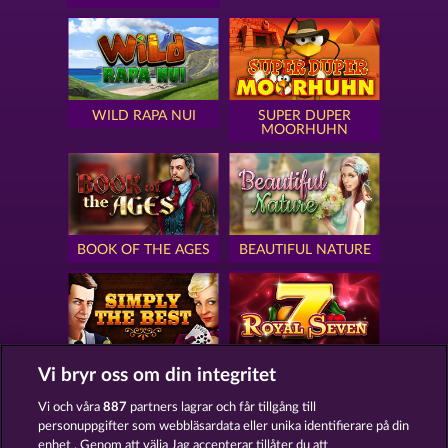
WILD RAPA NUI
SUPER DUPER
MOORHUHN
BOOK OF THE AGES
BEAUTIFUL NATURE
SIMPLY THE BEST
ROYAL SEVEN
Vi bryr oss om din integritet
Vi och våra
887
partners lagrar och får tillgång till
personuppgifter som webbläsardata eller unika identifierare på din
enhet . Genom att välja Jag accepterar tillåter du att