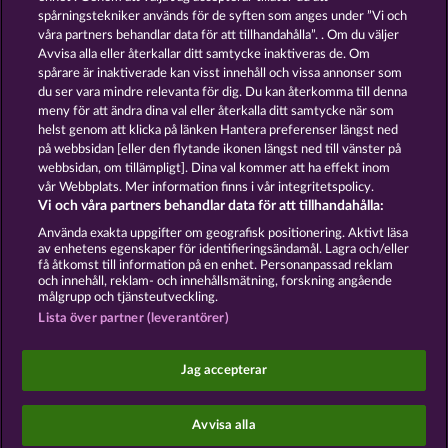
spårningstekniker används för de syften som anges under ”Vi och
våra partners behandlar data för att tillhandahålla”. . Om du väljer
GOLDEN EI OF
FOREVER
Avvisa alla eller återkallar ditt samtycke inaktiveras de. Om
MOORHUHN
DIAMONDS
spårare är inaktiverade kan visst innehåll och vissa annonser som
Visa alla spel
du ser vara mindre relevanta för dig. Du kan återkomma till denna
meny för att ändra dina val eller återkalla ditt samtycke när som
helst genom att klicka på länken Hantera preferenser längst ned
Användarvillkor
Sekretesspolicy
Avtryck
på webbsidan [eller den flytande ikonen längst ned till vänster på
webbsidan, om tillämpligt]. Dina val kommer att ha effekt inom
vår Webbplats. Mer information finns i vår integritetspolicy.
Om Företaget
FAQ
Facebook
Vi och våra partners behandlar data för att tillhandahålla:
Skicka in en begäran om att ångra köpet
Använda exakta uppgifter om geografisk positionering. Aktivt läsa
av enhetens egenskaper för identifieringsändamål. Lagra och/eller
få åtkomst till information på en enhet. Personanpassad reklam
och innehåll, reklam- och innehållsmätning, forskning angående
målgrupp och tjänsteutveckling.
Lista över partner (leverantörer)
Sociala casinospel är endast avsedda för
underhållningsändamål och har absolut inget
Jag accepterar
inflytande på eventuell framtida framgång i spel
med riktiga pengar.
©2026 Whow Games GmbH
Avvisa alla