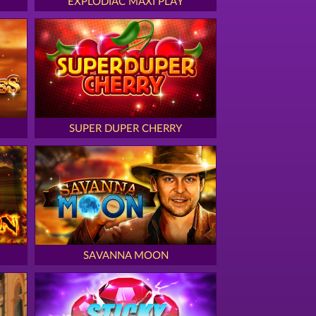
EXPLODIAC MAXI PLAY
SUPER DUPER CHERRY
SAVANNA MOON