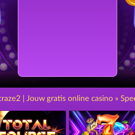
craze2 | Jouw gratis online casino » Spe