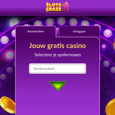
Aanmelden
Inloggen
Jouw gratis casino
Selecteer je spelersnaam