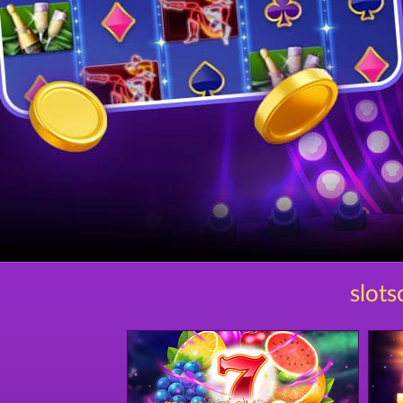
slots