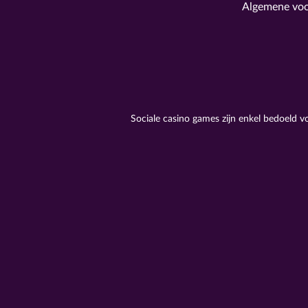
Algemene vo
Sociale casino games zijn enkel bedoeld 