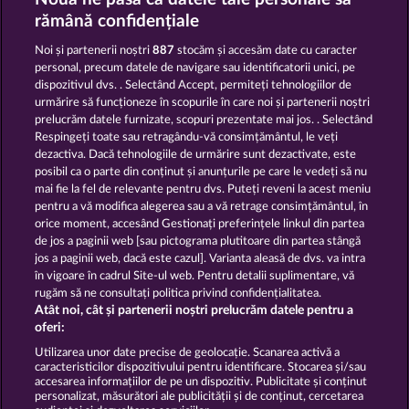
WILD RAPA NUI
SAVANNA MOON
rămână confidențiale
Noi și partenerii noștri
887
stocăm și accesăm date cu caracter
personal, precum datele de navigare sau identificatorii unici, pe
dispozitivul dvs. . Selectând Accept, permiteți tehnologiilor de
urmărire să funcționeze în scopurile în care noi și partenerii noștri
prelucrăm datele furnizate, scopuri prezentate mai jos. . Selectând
Respingeți toate sau retragându-vă consimțământul, le veți
MAJESTIC KING
GOLDEN EI OF MOORHUHN
dezactiva. Dacă tehnologiile de urmărire sunt dezactivate, este
posibil ca o parte din conținut și anunțurile pe care le vedeți să nu
mai fie la fel de relevante pentru dvs. Puteți reveni la acest meniu
Termeni și condiții
pentru a vă modifica alegerea sau a vă retrage consimțământul, în
orice moment, accesând Gestionați preferințele linkul din partea
de jos a paginii web [sau pictograma plutitoare din partea stângă
Declarație de confidențialitate
jos a paginii web, dacă este cazul]. Varianta aleasă de dvs. va intra
în vigoare în cadrul Site-ul web. Pentru detalii suplimentare, vă
Asistență tehnică
Firmă
rugăm să ne consultați politica privind confidențialitatea.
Atât noi, cât și partenerii noștri prelucrăm datele pentru a
Întrebări frecvente
Facebook
oferi:
Utilizarea unor date precise de geolocație. Scanarea activă a
caracteristicilor dispozitivului pentru identificare. Stocarea și/sau
Trimite Cererea de Retragere
accesarea informațiilor de pe un dispozitiv. Publicitate și conținut
personalizat, măsurători ale publicității și de conținut, cercetarea