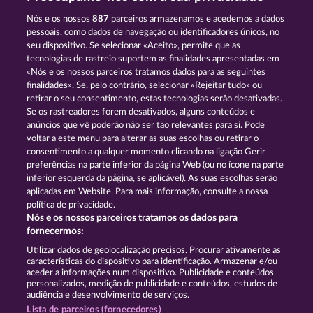
WILD RAPA NUI
BLACK BEAUTY
Nós e os nossos
887
parceiros armazenamos e acedemos a dados
pessoais, como dados de navegação ou identificadores únicos, no
seu dispositivo. Se selecionar «Aceito», permite que as
tecnologias de rastreio suportem as finalidades apresentadas em
«Nós e os nossos parceiros tratamos dados para as seguintes
finalidades». Se, pelo contrário, selecionar «Rejeitar tudo» ou
retirar o seu consentimento, estas tecnologias serão desativadas.
MAJESTIC KING
CUTIE CAT
Se os rastreadores forem desativados, alguns conteúdos e
anúncios que vê poderão não ser tão relevantes para si. Pode
voltar a este menu para alterar as suas escolhas ou retirar o
consentimento a qualquer momento clicando na ligação Gerir
Termos e Condições
preferências na parte inferior da página Web (ou no ícone na parte
inferior esquerda da página, se aplicável). As suas escolhas serão
Declaração de Privacidade
Marca
aplicadas em Website. Para mais informação, consulte a nossa
política de privacidade.
Nós e os nossos parceiros tratamos os dados para
Empresa
Perguntas frequentes
Facebook
fornecermos:
Enviar pedido de rescisão
Utilizar dados de geolocalização precisos. Procurar ativamente as
características do dispositivo para identificação. Armazenar e/ou
aceder a informações num dispositivo. Publicidade e conteúdos
personalizados, medição de publicidade e conteúdos, estudos de
audiência e desenvolvimento de serviços.
Lista de parceiros (fornecedores)