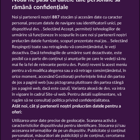
KING OF THE JUNGLE
BLACK BEAUTY
rămână confidențiale
Noi și partenerii noștri
887
stocăm și accesăm date cu caracter
personal, precum datele de navigare sau identificatorii unici, pe
dispozitivul dvs. . Selectând Accept, permiteți tehnologiilor de
urmărire să funcționeze în scopurile în care noi și partenerii noștri
prelucrăm datele furnizate, scopuri prezentate mai jos. . Selectând
Respingeți toate sau retragându-vă consimțământul, le veți
GOLDEN EI OF MOORHUHN
CUTIE CAT
dezactiva. Dacă tehnologiile de urmărire sunt dezactivate, este
posibil ca o parte din conținut și anunțurile pe care le vedeți să nu
mai fie la fel de relevante pentru dvs. Puteți reveni la acest meniu
Termeni și condiții
pentru a vă modifica alegerea sau a vă retrage consimțământul, în
orice moment, accesând Gestionați preferințele linkul din partea
de jos a paginii web [sau pictograma plutitoare din partea stângă
Declarație de confidențialitate
jos a paginii web, dacă este cazul]. Varianta aleasă de dvs. va intra
în vigoare în cadrul Site-ul web. Pentru detalii suplimentare, vă
Asistență tehnică
Firmă
rugăm să ne consultați politica privind confidențialitatea.
Atât noi, cât și partenerii noștri prelucrăm datele pentru a
Întrebări frecvente
Facebook
oferi:
Utilizarea unor date precise de geolocație. Scanarea activă a
caracteristicilor dispozitivului pentru identificare. Stocarea și/sau
Trimite Cererea de Retragere
accesarea informațiilor de pe un dispozitiv. Publicitate și conținut
personalizat, măsurători ale publicității și de conținut, cercetarea